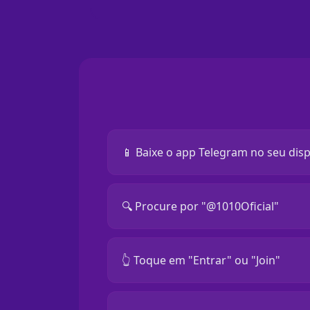
📱 Baixe o app Telegram no seu disp
🔍 Procure por "@1010Oficial"
👆 Toque em "Entrar" ou "Join"