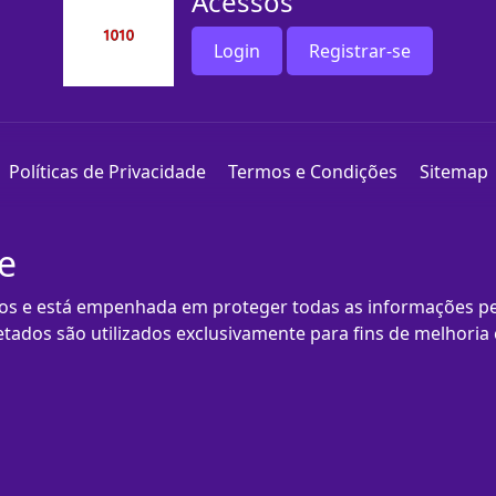
Acessos
Login
Registrar-se
Políticas de Privacidade
Termos e Condições
Sitemap
de
rios e está empenhada em proteger todas as informações p
tados são utilizados exclusivamente para fins de melhoria