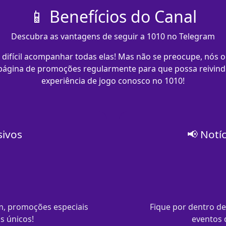
📱 Benefícios do Canal
Descubra as vantagens de seguir a 1010 no Telegram
difícil acompanhar todas elas! Mas não se preocupe, nós
a página de promoções regularmente para que possa reivind
experiência de jogo conosco no 1010!
sivos
📢 Notí
m, promoções especiais
Fique por dentro d
s únicos!
eventos 