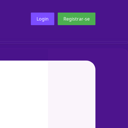
Login
Registrar-se