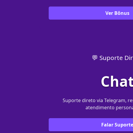
Ver Bônus
💬 Suporte Di
Cha
Suporte direto via Telegram, r
atendimento persona
Falar Suport