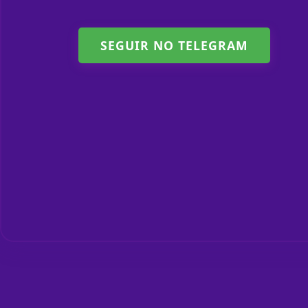
SEGUIR NO TELEGRAM