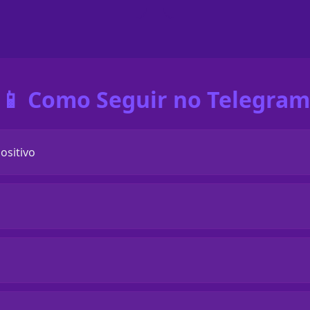
📱 Como Seguir no Telegram
ositivo