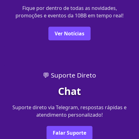
Fique por dentro de todas as novidades,
promoções e eventos da 10BB em tempo real!
Ver Notícias
💬 Suporte Direto
Chat
Suporte direto via Telegram, respostas rápidas e
atendimento personalizado!
Falar Suporte