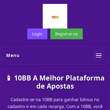
Login
Registrar-se
Menu
📱 10BB A Melhor Plataforma
de Apostas
Cadastre-se na 10BB para ganhar bônus no
cadastro e em cada recarga. Com a 10BB, você