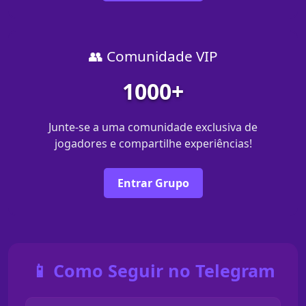
👥 Comunidade VIP
1000+
Junte-se a uma comunidade exclusiva de
jogadores e compartilhe experiências!
Entrar Grupo
📱 Como Seguir no Telegram