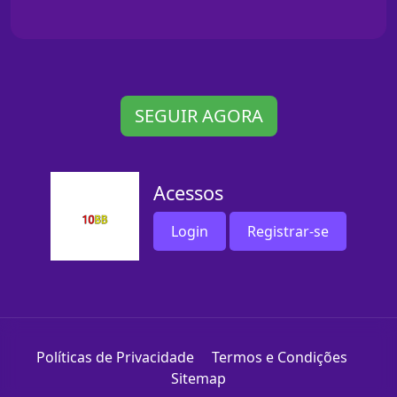
SEGUIR AGORA
Acessos
Login
Registrar-se
Políticas de Privacidade
Termos e Condições
Sitemap