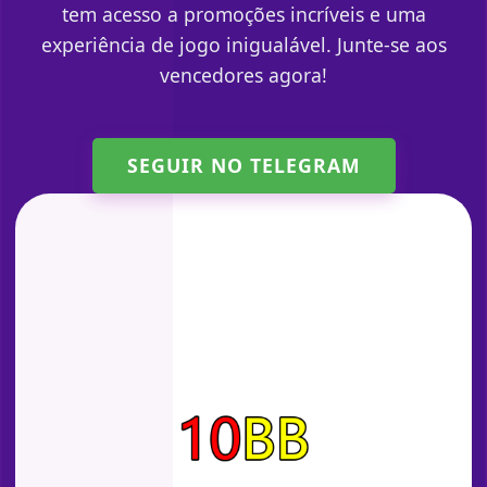
tem acesso a promoções incríveis e uma
experiência de jogo inigualável. Junte-se aos
vencedores agora!
SEGUIR NO TELEGRAM