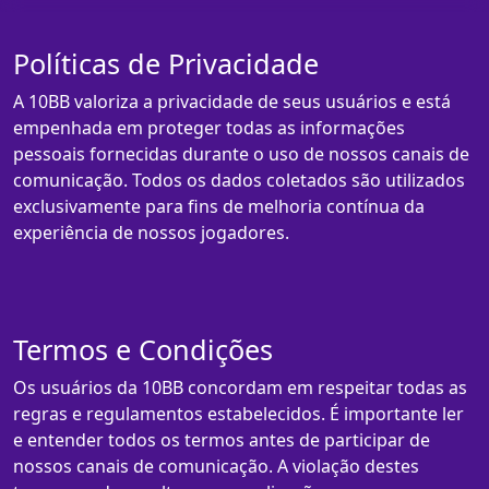
Políticas de Privacidade
A 10BB valoriza a privacidade de seus usuários e está
empenhada em proteger todas as informações
pessoais fornecidas durante o uso de nossos canais de
comunicação. Todos os dados coletados são utilizados
exclusivamente para fins de melhoria contínua da
experiência de nossos jogadores.
Termos e Condições
Os usuários da 10BB concordam em respeitar todas as
regras e regulamentos estabelecidos. É importante ler
e entender todos os termos antes de participar de
nossos canais de comunicação. A violação destes