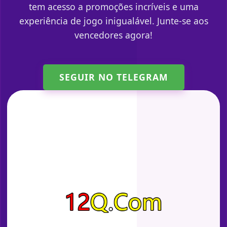
tem acesso a promoções incríveis e uma
experiência de jogo inigualável. Junte-se aos
vencedores agora!
SEGUIR NO TELEGRAM