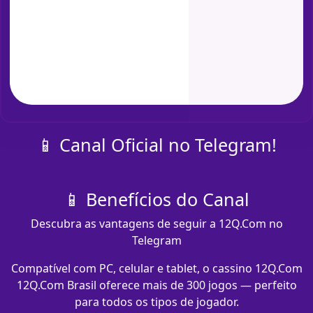
📱 Canal Oficial no Telegram!
📱 Benefícios do Canal
Descubra as vantagens de seguir a 12Q.Com no
Telegram
Compatível com PC, celular e tablet, o cassino 12Q.Com
12Q.Com Brasil oferece mais de 300 jogos — perfeito
para todos os tipos de jogador.