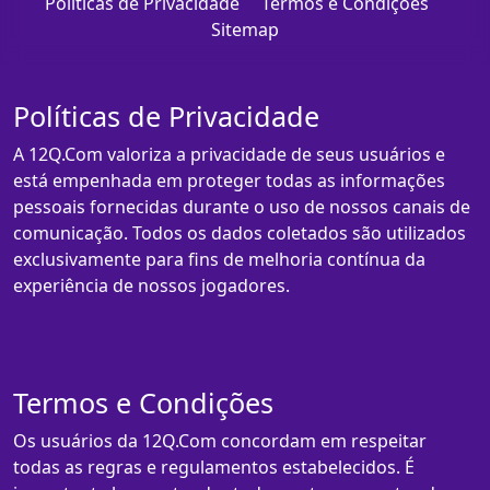
Políticas de Privacidade
Termos e Condições
Sitemap
Políticas de Privacidade
A 12Q.Com valoriza a privacidade de seus usuários e
está empenhada em proteger todas as informações
pessoais fornecidas durante o uso de nossos canais de
comunicação. Todos os dados coletados são utilizados
exclusivamente para fins de melhoria contínua da
experiência de nossos jogadores.
Termos e Condições
Os usuários da 12Q.Com concordam em respeitar
todas as regras e regulamentos estabelecidos. É