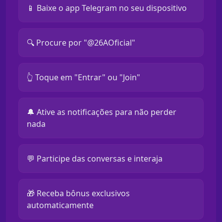
📱 Baixe o app Telegram no seu dispositivo
🔍 Procure por "@26AOficial"
👆 Toque em "Entrar" ou "Join"
🔔 Ative as notificações para não perder
nada
💬 Participe das conversas e interaja
🎁 Receba bônus exclusivos
automaticamente