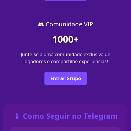
👥 Comunidade VIP
1000+
Junte-se a uma comunidade exclusiva de
jogadores e compartilhe experiências!
Entrar Grupo
📱 Como Seguir no Telegram