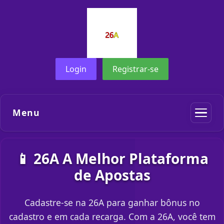
Login
Registrar-se
Menu
📱 26A A Melhor Plataforma
de Apostas
Cadastre-se na 26A para ganhar bônus no
cadastro e em cada recarga. Com a 26A, você tem