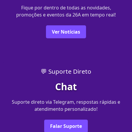
Fique por dentro de todas as novidades,
promoções e eventos da 26A em tempo real!
Ver Notícias
💬 Suporte Direto
Chat
Suporte direto via Telegram, respostas rápidas e
atendimento personalizado!
Falar Suporte