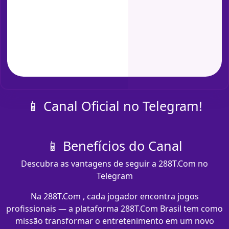
📱 Canal Oficial no Telegram!
📱 Benefícios do Canal
Descubra as vantagens de seguir a 288T.Com no
Telegram
Na 288T.Com , cada jogador encontra jogos
profissionais — a plataforma 288T.Com Brasil tem como
missão transformar o entretenimento em um novo