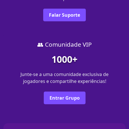
Falar Suporte
👥 Comunidade VIP
1000+
Junte-se a uma comunidade exclusiva de
jogadores e compartilhe experiências!
Entrar Grupo