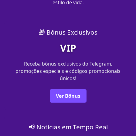
estilo de vida.
🎁 Bônus Exclusivos
VIP
Receba bônus exclusivos do Telegram,
promoções especiais e códigos promocionais
únicos!
Ver Bônus
📢 Notícias em Tempo Real