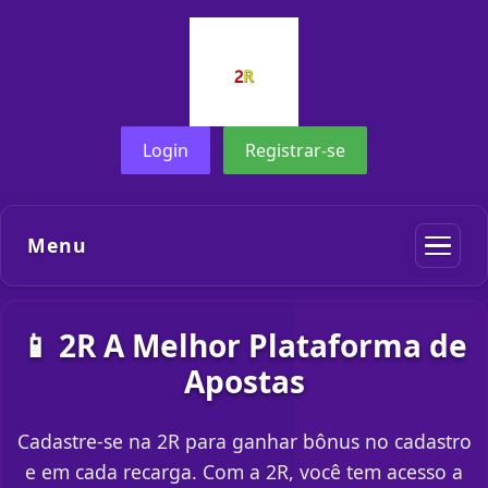
Login
Registrar-se
Menu
📱 2R A Melhor Plataforma de
Apostas
Cadastre-se na 2R para ganhar bônus no cadastro
e em cada recarga. Com a 2R, você tem acesso a