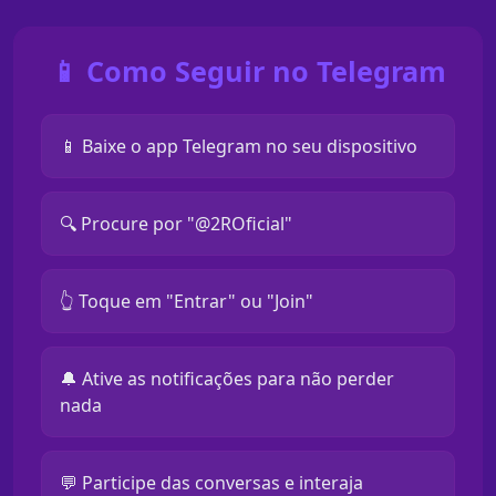
📱 Como Seguir no Telegram
📱 Baixe o app Telegram no seu dispositivo
🔍 Procure por "@2ROficial"
👆 Toque em "Entrar" ou "Join"
🔔 Ative as notificações para não perder
nada
💬 Participe das conversas e interaja