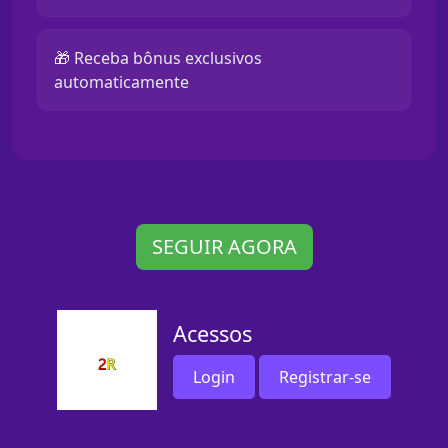
🎁 Receba bônus exclusivos
automaticamente
SEGUIR AGORA
Acessos
Login
Registrar-se