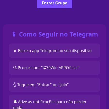
Entrar Grupo
📱 Como Seguir no Telegram
📱 Baixe o app Telegram no seu dispositivo
🔍 Procure por "@30Win APPOficial"
👆 Toque em "Entrar" ou "Join"
🔔 Ative as notificações para não perder
nada