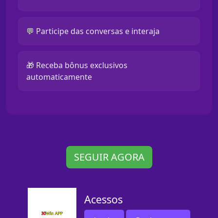
💬 Participe das conversas e interaja
🎁 Receba bônus exclusivos
automaticamente
SEGUIR AGORA
Acessos