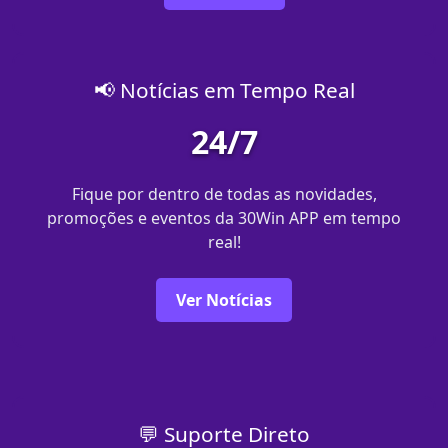
📢 Notícias em Tempo Real
24/7
Fique por dentro de todas as novidades,
promoções e eventos da 30Win APP em tempo
real!
Ver Notícias
💬 Suporte Direto