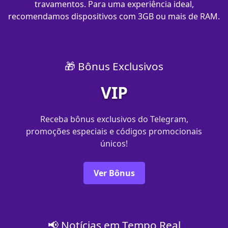
travamentos. Para uma experiência ideal,
recomendamos dispositivos com 3GB ou mais de RAM.
🎁 Bônus Exclusivos
VIP
Receba bônus exclusivos do Telegram,
promoções especiais e códigos promocionais
únicos!
Ver Bônus
📢 Notícias em Tempo Real