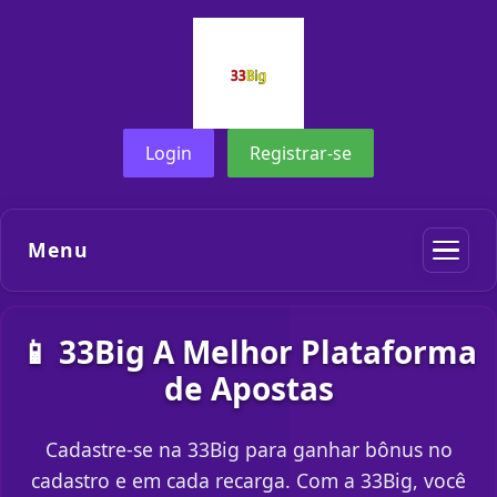
Login
Registrar-se
Menu
📱 33Big A Melhor Plataforma
de Apostas
Cadastre-se na 33Big para ganhar bônus no
cadastro e em cada recarga. Com a 33Big, você