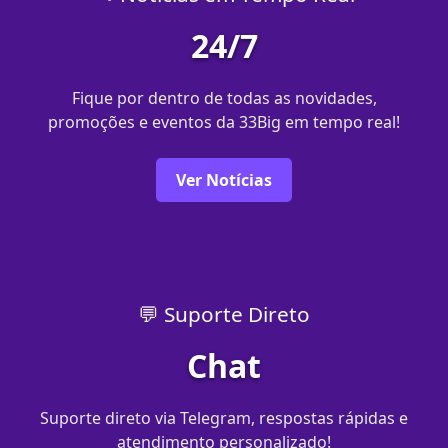
24/7
Fique por dentro de todas as novidades,
promoções e eventos da 33Big em tempo real!
Ver Notícias
💬 Suporte Direto
Chat
Suporte direto via Telegram, respostas rápidas e
atendimento personalizado!