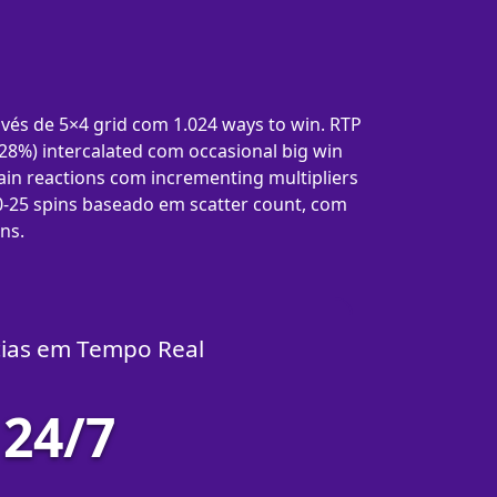
avés de 5×4 grid com 1.024 ways to win. RTP
28%) intercalated com occasional big win
in reactions com incrementing multipliers
10-25 spins baseado em scatter count, com
ns.
cias em Tempo Real
24/7