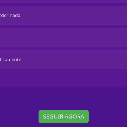
erder nada
a
aticamente
SEGUIR AGORA