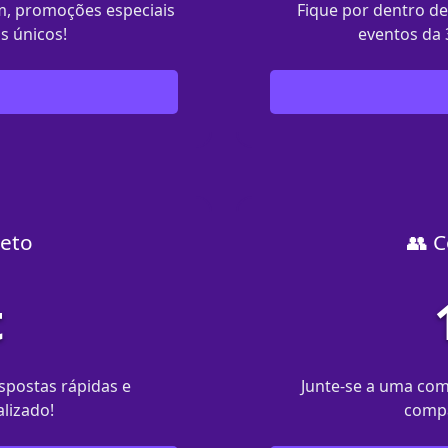
m, promoções especiais
Fique por dentro d
s únicos!
eventos da
reto
👥 
t
espostas rápidas e
Junte-se a uma com
lizado!
compa