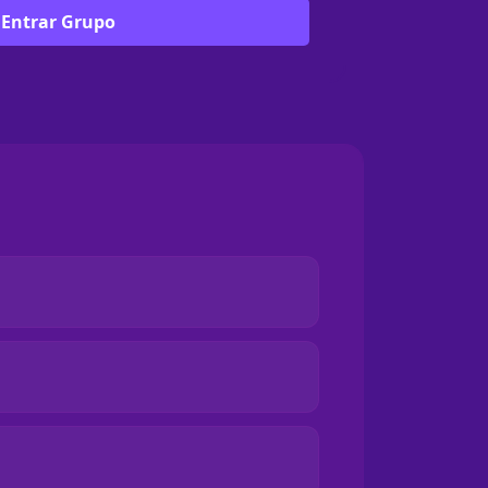
Entrar Grupo