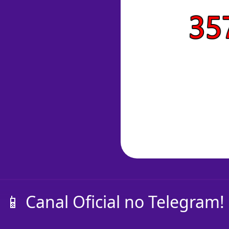
📱 Canal Oficial no Telegram!