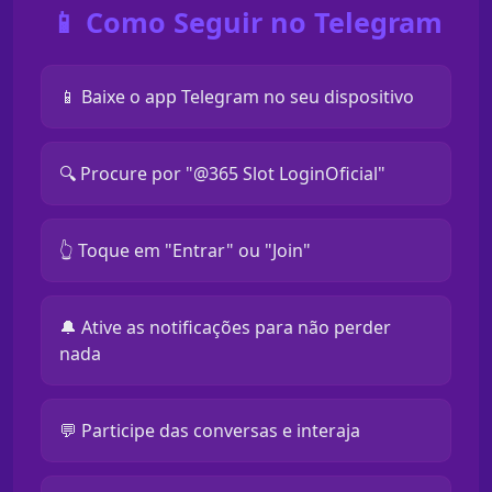
📱 Como Seguir no Telegram
📱 Baixe o app Telegram no seu dispositivo
🔍 Procure por "@365 Slot LoginOficial"
👆 Toque em "Entrar" ou "Join"
🔔 Ative as notificações para não perder
nada
💬 Participe das conversas e interaja