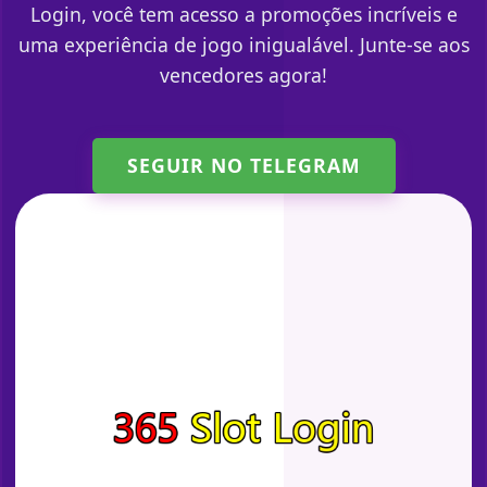
Login, você tem acesso a promoções incríveis e
uma experiência de jogo inigualável. Junte-se aos
vencedores agora!
SEGUIR NO TELEGRAM