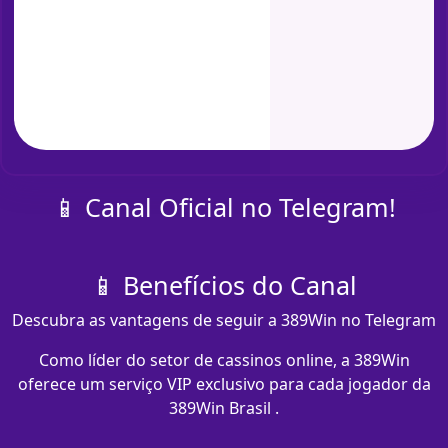
📱 Canal Oficial no Telegram!
📱 Benefícios do Canal
Descubra as vantagens de seguir a 389Win no Telegram
Como líder do setor de cassinos online, a 389Win
oferece um serviço VIP exclusivo para cada jogador da
389Win Brasil .