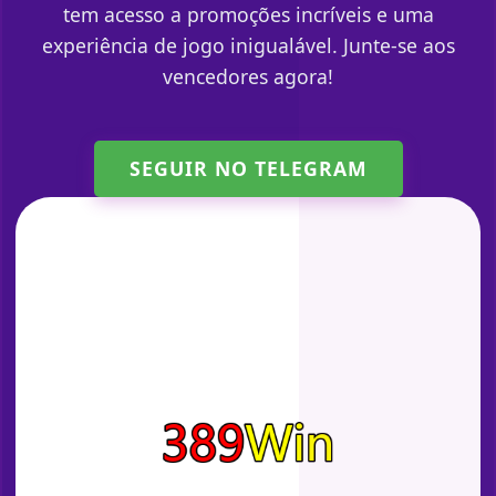
tem acesso a promoções incríveis e uma
experiência de jogo inigualável. Junte-se aos
vencedores agora!
SEGUIR NO TELEGRAM