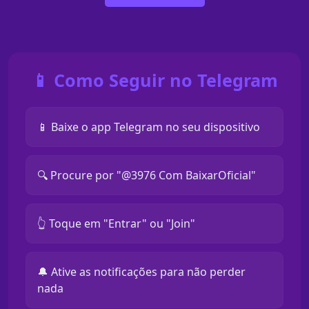
📱 Como Seguir no Telegram
📱 Baixe o app Telegram no seu dispositivo
🔍 Procure por "@3976 Com BaixarOficial"
👆 Toque em "Entrar" ou "Join"
🔔 Ative as notificações para não perder
nada