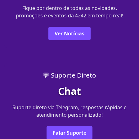
Fique por dentro de todas as novidades,
promoções e eventos da 4242 em tempo real!
Ver Notícias
💬 Suporte Direto
Chat
Suporte direto via Telegram, respostas rápidas e
atendimento personalizado!
Falar Suporte