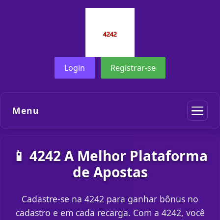
Login
Registrar-se
Menu
📱 4242 A Melhor Plataforma
de Apostas
Cadastre-se na 4242 para ganhar bônus no
cadastro e em cada recarga. Com a 4242, você