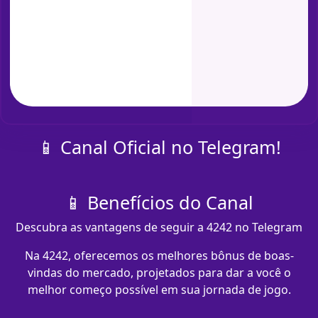
📱 Canal Oficial no Telegram!
📱 Benefícios do Canal
Descubra as vantagens de seguir a 4242 no Telegram
Na 4242, oferecemos os melhores bônus de boas-
vindas do mercado, projetados para dar a você o
melhor começo possível em sua jornada de jogo.