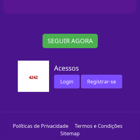
SEGUIR AGORA
Acessos
Login
Registrar-se
Políticas de Privacidade
Termos e Condições
Sitemap