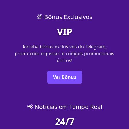
🎁 Bônus Exclusivos
VIP
Receba bônus exclusivos do Telegram,
promoções especiais e códigos promocionais
únicos!
Ver Bônus
📢 Notícias em Tempo Real
24/7