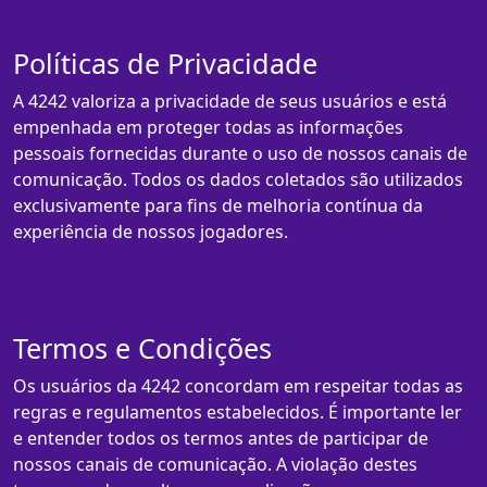
Políticas de Privacidade
A 4242 valoriza a privacidade de seus usuários e está
empenhada em proteger todas as informações
pessoais fornecidas durante o uso de nossos canais de
comunicação. Todos os dados coletados são utilizados
exclusivamente para fins de melhoria contínua da
experiência de nossos jogadores.
Termos e Condições
Os usuários da 4242 concordam em respeitar todas as
regras e regulamentos estabelecidos. É importante ler
e entender todos os termos antes de participar de
nossos canais de comunicação. A violação destes