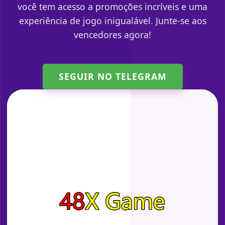
você tem acesso a promoções incríveis e uma
experiência de jogo inigualável. Junte-se aos
vencedores agora!
SEGUIR NO TELEGRAM