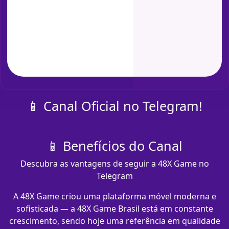
📱 Canal Oficial no Telegram!
📱 Benefícios do Canal
Descubra as vantagens de seguir a 48X Game no
Telegram
A 48X Game criou uma plataforma móvel moderna e
sofisticada — a 48X Game Brasil está em constante
crescimento, sendo hoje uma referência em qualidade