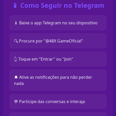
📱 Como Seguir no Telegram
📱 Baixe o app Telegram no seu dispositivo
🔍 Procure por "@48X GameOficial"
👆 Toque em "Entrar" ou "Join"
🔔 Ative as notificações para não perder
nada
💬 Participe das conversas e interaja