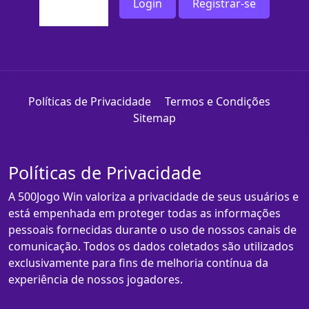
Login
Registrar-se
Políticas de Privacidade
Termos e Condições
Sitemap
Políticas de Privacidade
A 500Jogo Win valoriza a privacidade de seus usuários e
está empenhada em proteger todas as informações
pessoais fornecidas durante o uso de nossos canais de
comunicação. Todos os dados coletados são utilizados
exclusivamente para fins de melhoria contínua da
experiência de nossos jogadores.