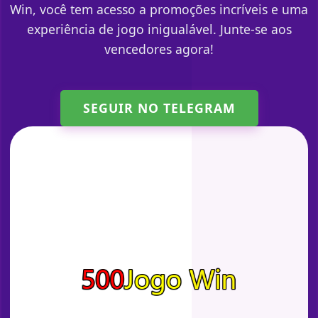
Win, você tem acesso a promoções incríveis e uma
experiência de jogo inigualável. Junte-se aos
vencedores agora!
SEGUIR NO TELEGRAM