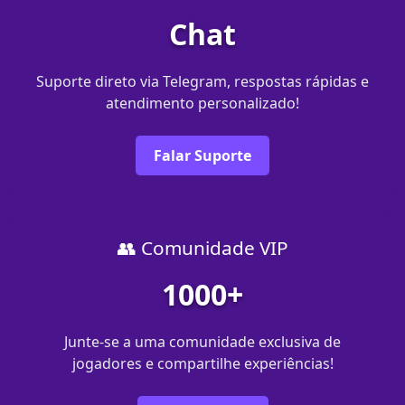
Chat
Suporte direto via Telegram, respostas rápidas e
atendimento personalizado!
Falar Suporte
👥 Comunidade VIP
1000+
Junte-se a uma comunidade exclusiva de
jogadores e compartilhe experiências!