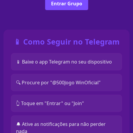
Entrar Grupo
📱 Como Seguir no Telegram
📱 Baixe o app Telegram no seu dispositivo
🔍 Procure por "@500Jogo WinOficial"
👆 Toque em "Entrar" ou "Join"
🔔 Ative as notificações para não perder
nada