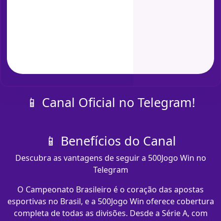
📱 Canal Oficial no Telegram!
📱 Benefícios do Canal
Descubra as vantagens de seguir a 500Jogo Win no
Telegram
O Campeonato Brasileiro é o coração das apostas
esportivas no Brasil, e a 500Jogo Win oferece cobertura
completa de todas as divisões. Desde a Série A, com