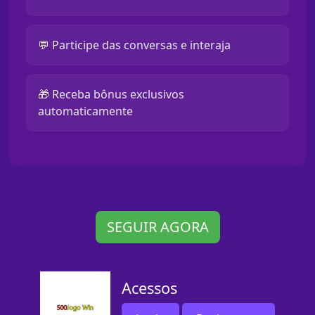
💬 Participe das conversas e interaja
🎁 Receba bônus exclusivos
automaticamente
SEGUIR AGORA
Acessos