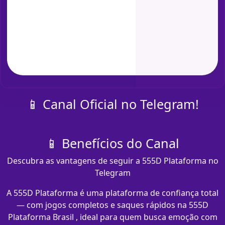
📱 Canal Oficial no Telegram!
📱 Benefícios do Canal
Descubra as vantagens de seguir a 555D Plataforma no
Telegram
A 555D Plataforma é uma plataforma de confiança total
— com jogos completos e saques rápidos na 555D
Plataforma Brasil , ideal para quem busca emoção com