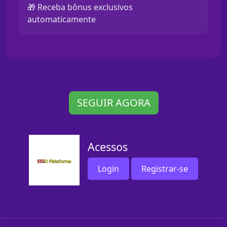
🎁 Receba bônus exclusivos
automaticamente
SEGUIR AGORA
Acessos
Login
Registrar-se