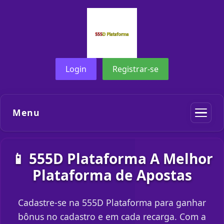
Login
Registrar-se
Menu
📱 555D Plataforma A Melhor
Plataforma de Apostas
Cadastre-se na 555D Plataforma para ganhar
bônus no cadastro e em cada recarga. Com a