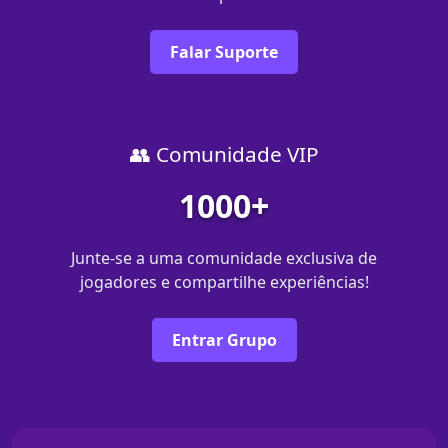
Falar Suporte
👥 Comunidade VIP
1000+
Junte-se a uma comunidade exclusiva de
jogadores e compartilhe experiências!
Entrar Grupo