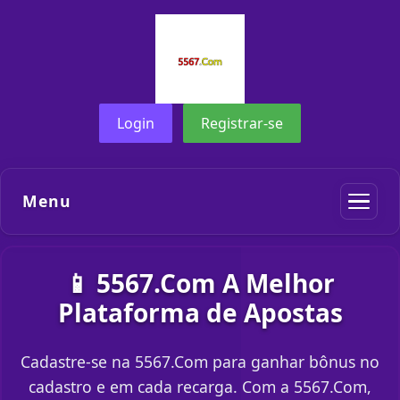
Login
Registrar-se
Menu
📱 5567.Com A Melhor
Plataforma de Apostas
Cadastre-se na 5567.Com para ganhar bônus no
cadastro e em cada recarga. Com a 5567.Com,