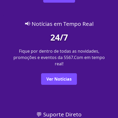
📢 Notícias em Tempo Real
24/7
Fique por dentro de todas as novidades,
promoções e eventos da 5567.Com em tempo
real!
Ver Notícias
💬 Suporte Direto