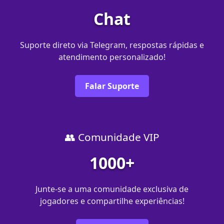
Chat
Suporte direto via Telegram, respostas rápidas e
atendimento personalizado!
Falar Suporte
👥 Comunidade VIP
1000+
Junte-se a uma comunidade exclusiva de
jogadores e compartilhe experiências!