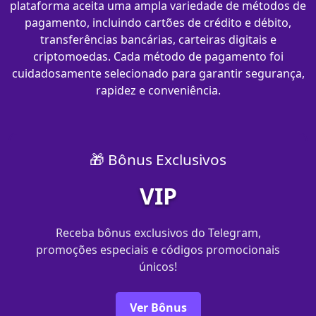
plataforma aceita uma ampla variedade de métodos de
pagamento, incluindo cartões de crédito e débito,
transferências bancárias, carteiras digitais e
criptomoedas. Cada método de pagamento foi
cuidadosamente selecionado para garantir segurança,
rapidez e conveniência.
🎁 Bônus Exclusivos
VIP
Receba bônus exclusivos do Telegram,
promoções especiais e códigos promocionais
únicos!
Ver Bônus