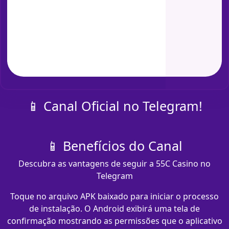
📱 Canal Oficial no Telegram!
📱 Benefícios do Canal
Descubra as vantagens de seguir a 55C Casino no
Telegram
Toque no arquivo APK baixado para iniciar o processo
de instalação. O Android exibirá uma tela de
confirmação mostrando as permissões que o aplicativo