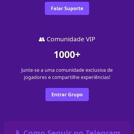
Falar Suporte
👥 Comunidade VIP
1000+
Junte-se a uma comunidade exclusiva de
jogadores e compartilhe experiências!
Entrar Grupo
📱 Como Seguir no Telegram