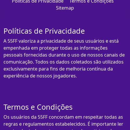
Políticas de Privacidade
Termos e Condições
Sitemap
Políticas de Privacidade
A 55FF valoriza a privacidade de seus usuários e está
empenhada em proteger todas as informações
pessoais fornecidas durante o uso de nossos canais de
comunicação. Todos os dados coletados são utilizados
exclusivamente para fins de melhoria contínua da
experiência de nossos jogadores.
Termos e Condições
Os usuários da 55FF concordam em respeitar todas as
regras e regulamentos estabelecidos. É importante ler