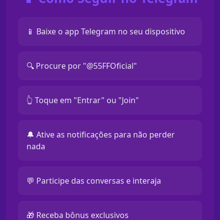
📱 Baixe o app Telegram no seu dispositivo
🔍 Procure por "@55FFOficial"
👆 Toque em "Entrar" ou "Join"
🔔 Ative as notificações para não perder
nada
💬 Participe das conversas e interaja
🎁 Receba bônus exclusivos