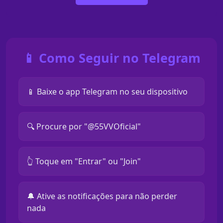
📱 Como Seguir no Telegram
📱 Baixe o app Telegram no seu dispositivo
🔍 Procure por "@55VVOficial"
👆 Toque em "Entrar" ou "Join"
🔔 Ative as notificações para não perder
nada