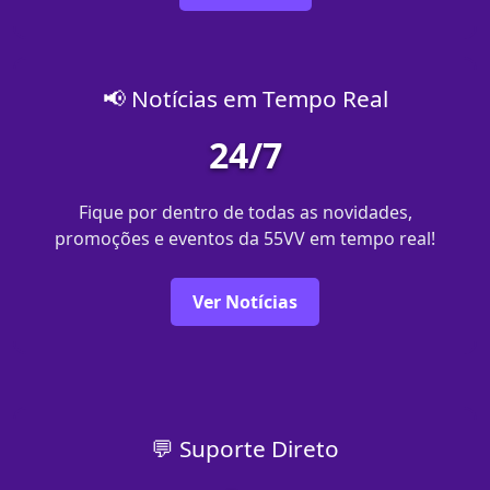
📢 Notícias em Tempo Real
24/7
Fique por dentro de todas as novidades,
promoções e eventos da 55VV em tempo real!
Ver Notícias
💬 Suporte Direto