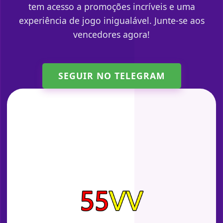
tem acesso a promoções incríveis e uma
experiência de jogo inigualável. Junte-se aos
vencedores agora!
SEGUIR NO TELEGRAM