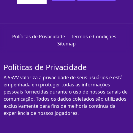
Políticas de Privacidade
Termos e Condições
Sitemap
Políticas de Privacidade
A 55VV valoriza a privacidade de seus usuários e está
empenhada em proteger todas as informações
pessoais fornecidas durante o uso de nossos canais de
comunicação. Todos os dados coletados são utilizados
exclusivamente para fins de melhoria contínua da
experiência de nossos jogadores.