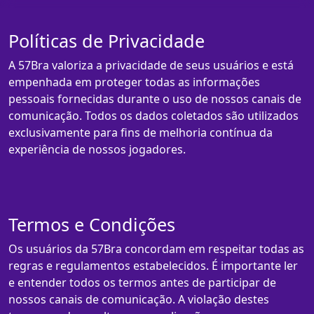
Políticas de Privacidade
A 57Bra valoriza a privacidade de seus usuários e está
empenhada em proteger todas as informações
pessoais fornecidas durante o uso de nossos canais de
comunicação. Todos os dados coletados são utilizados
exclusivamente para fins de melhoria contínua da
experiência de nossos jogadores.
Termos e Condições
Os usuários da 57Bra concordam em respeitar todas as
regras e regulamentos estabelecidos. É importante ler
e entender todos os termos antes de participar de
nossos canais de comunicação. A violação destes