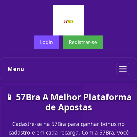
Login
Registrar-se
Menu
📱 57Bra A Melhor Plataforma
de Apostas
Cadastre-se na 57Bra para ganhar bônus no
cadastro e em cada recarga. Com a 57Bra, você