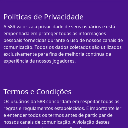
Políticas de Privacidade
A 58R valoriza a privacidade de seus usuários e está
empenhada em proteger todas as informações
pessoais fornecidas durante o uso de nossos canais de
comunicação. Todos os dados coletados são utilizados
exclusivamente para fins de melhoria contínua da
experiência de nossos jogadores.
Termos e Condições
Os usuários da 58R concordam em respeitar todas as
regras e regulamentos estabelecidos. É importante ler
e entender todos os termos antes de participar de
nossos canais de comunicação. A violação destes