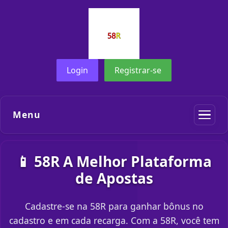
Login
Registrar-se
Menu
📱 58R A Melhor Plataforma
de Apostas
Cadastre-se na 58R para ganhar bônus no
cadastro e em cada recarga. Com a 58R, você tem