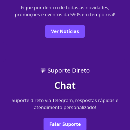
Fique por dentro de todas as novidades,
promoções e eventos da 5905 em tempo real!
Ver Notícias
💬 Suporte Direto
Chat
Suporte direto via Telegram, respostas rápidas e
atendimento personalizado!
Falar Suporte