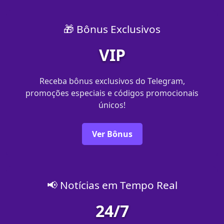
🎁 Bônus Exclusivos
VIP
Receba bônus exclusivos do Telegram,
promoções especiais e códigos promocionais
únicos!
Ver Bônus
📢 Notícias em Tempo Real
24/7