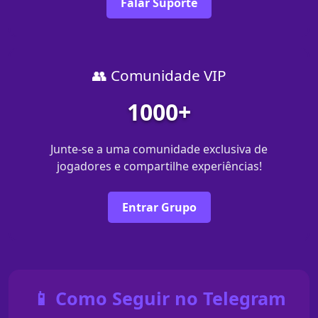
Falar Suporte
👥 Comunidade VIP
1000+
Junte-se a uma comunidade exclusiva de
jogadores e compartilhe experiências!
Entrar Grupo
📱 Como Seguir no Telegram