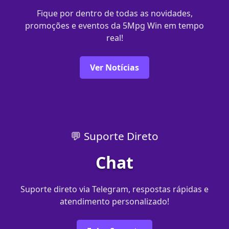
Fique por dentro de todas as novidades,
promoções e eventos da 5Mpg Win em tempo
real!
Ver Notícias
💬 Suporte Direto
Chat
Suporte direto via Telegram, respostas rápidas e
atendimento personalizado!