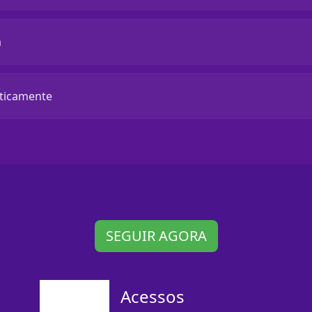
a
aticamente
SEGUIR AGORA
Acessos