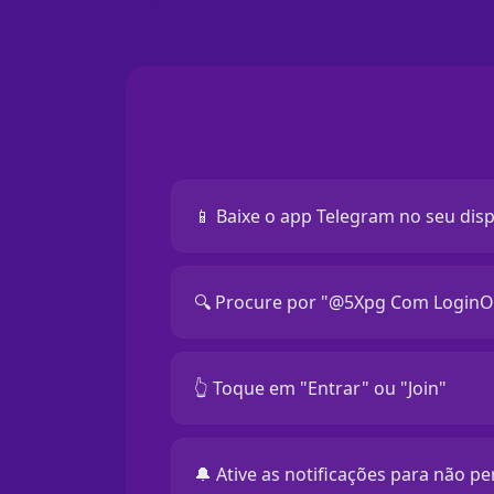
📱 Baixe o app Telegram no seu disp
🔍 Procure por "@5Xpg Com LoginOf
👆 Toque em "Entrar" ou "Join"
🔔 Ative as notificações para não p