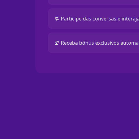
💬 Participe das conversas e interaj
🎁 Receba bônus exclusivos autom