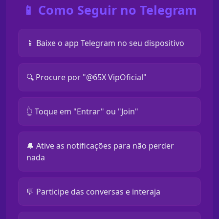
📱 Como Seguir no Telegram
📱 Baixe o app Telegram no seu dispositivo
🔍 Procure por "@65X VipOficial"
👆 Toque em "Entrar" ou "Join"
🔔 Ative as notificações para não perder
nada
💬 Participe das conversas e interaja