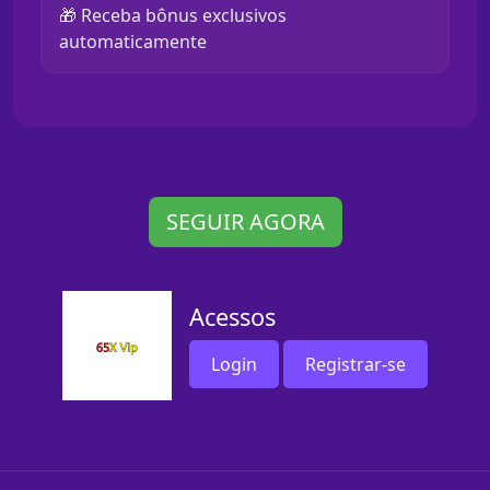
🎁 Receba bônus exclusivos
automaticamente
SEGUIR AGORA
Acessos
Login
Registrar-se