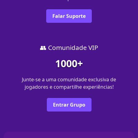
Falar Suporte
👥 Comunidade VIP
1000+
Junte-se a uma comunidade exclusiva de
jogadores e compartilhe experiências!
Entrar Grupo