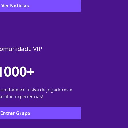
Ver Notícias
Comunidade VIP
1000+
unidade exclusiva de jogadores e
rtilhe experiências!
Entrar Grupo