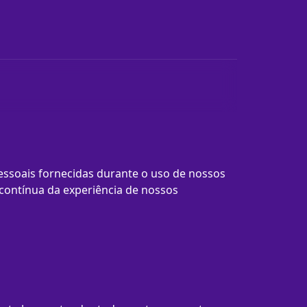
essoais fornecidas durante o uso de nossos
 contínua da experiência de nossos