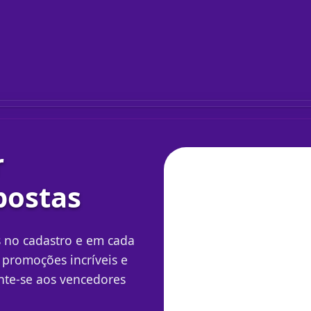
r
postas
 no cadastro e em cada
 promoções incríveis e
unte-se aos vencedores