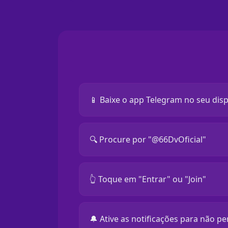
📱 Baixe o app Telegram no seu disp
🔍 Procure por "@66DvOficial"
👆 Toque em "Entrar" ou "Join"
🔔 Ative as notificações para não p