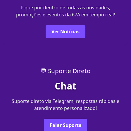
Fique por dentro de todas as novidades,
promoções e eventos da 67A em tempo real!
Ver Notícias
💬 Suporte Direto
Chat
Suporte direto via Telegram, respostas rápidas e
atendimento personalizado!
Falar Suporte