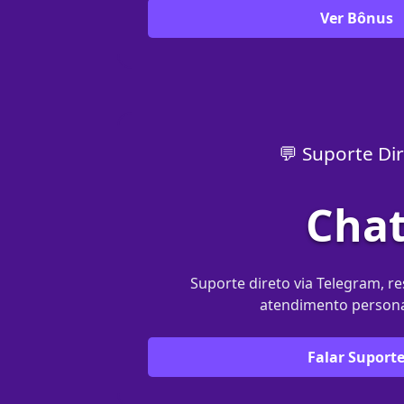
Ver Bônus
💬 Suporte Di
Cha
Suporte direto via Telegram, r
atendimento persona
Falar Suport