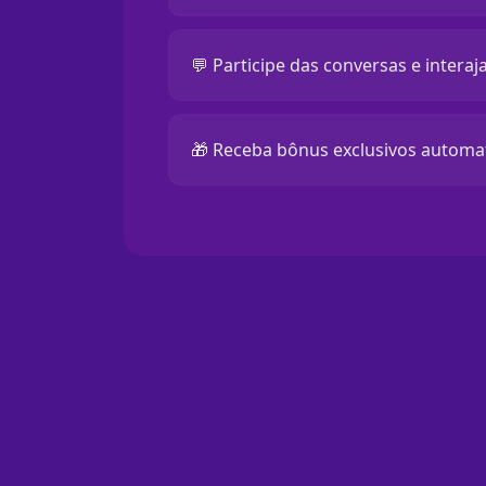
💬 Participe das conversas e interaj
🎁 Receba bônus exclusivos autom