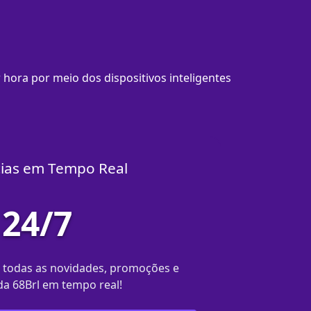
hora por meio dos dispositivos inteligentes
cias em Tempo Real
24/7
e todas as novidades, promoções e
da 68Brl em tempo real!