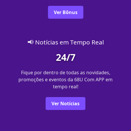
Ver Bônus
📢 Notícias em Tempo Real
24/7
Fique por dentro de todas as novidades,
promoções e eventos da 68U Com APP em
tempo real!
Ver Notícias