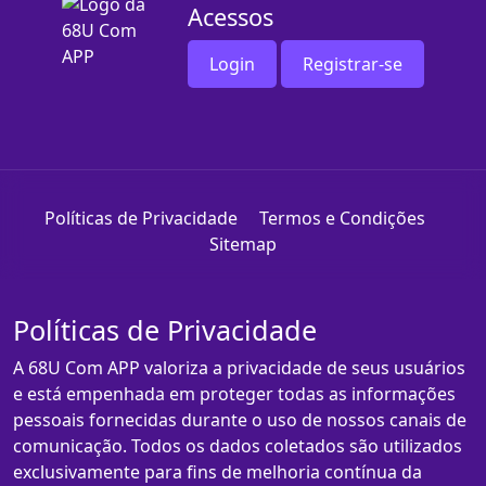
Acessos
Login
Registrar-se
Políticas de Privacidade
Termos e Condições
Sitemap
Políticas de Privacidade
A 68U Com APP valoriza a privacidade de seus usuários
e está empenhada em proteger todas as informações
pessoais fornecidas durante o uso de nossos canais de
comunicação. Todos os dados coletados são utilizados
exclusivamente para fins de melhoria contínua da