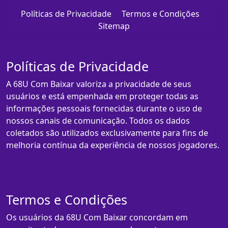
Políticas de Privacidade
Termos e Condições
Sitemap
Políticas de Privacidade
A 68U Com Baixar valoriza a privacidade de seus
usuários e está empenhada em proteger todas as
informações pessoais fornecidas durante o uso de
nossos canais de comunicação. Todos os dados
coletados são utilizados exclusivamente para fins de
melhoria contínua da experiência de nossos jogadores.
Termos e Condições
Os usuários da 68U Com Baixar concordam em