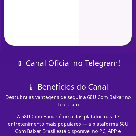
📱 Canal Oficial no Telegram!
📱 Benefícios do Canal
Descubra as vantagens de seguir a 68U Com Baixar no
Telegram
A 68U Com Baixar é uma das plataformas de
entretenimento mais populares — a plataforma 68U
Com Baixar Brasil está disponível no PC, APP e