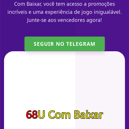
Com Baixar, você tem acesso a promoções
incríveis e uma experiência de jogo inigualável.
Junte-se aos vencedores agora!
SEGUIR NO TELEGRAM