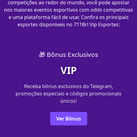
competições ao redor do mundo, você pode apostar
nos maiores eventos esportivos com odds competitivas
e uma plataforma fácil de usar. Confira os principais
esportes disponíveis no 711Brl Vip Esportes:
🎁 Bônus Exclusivos
VIP
Receba bônus exclusivos do Telegram,
promoções especiais e códigos promocionais
únicos!
Ver Bônus