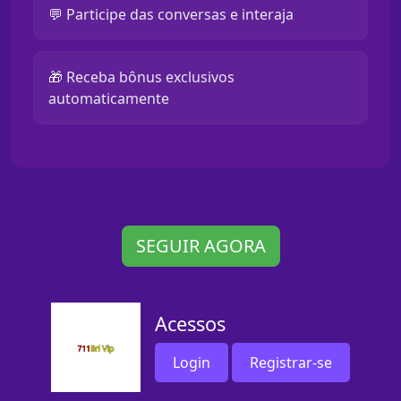
💬 Participe das conversas e interaja
🎁 Receba bônus exclusivos
automaticamente
SEGUIR AGORA
Acessos
Login
Registrar-se