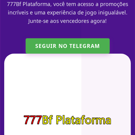
777Bf Plataforma, você tem acesso a promoções
incríveis e uma experiência de jogo inigualável.
Junte-se aos vencedores agora!
SEGUIR NO TELEGRAM