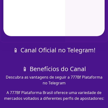
📱 Canal Oficial no Telegram!
📱 Benefícios do Canal
Descubra as vantagens de seguir a 777Bf Plataforma
no Telegram
A 777Bf Plataforma Brasil oferece uma variedade de
mercados voltados a diferentes perfis de apostadores: