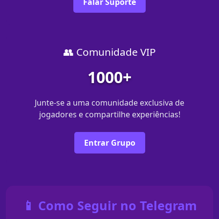
Falar Suporte
👥 Comunidade VIP
1000+
Junte-se a uma comunidade exclusiva de
jogadores e compartilhe experiências!
Entrar Grupo
📱 Como Seguir no Telegram