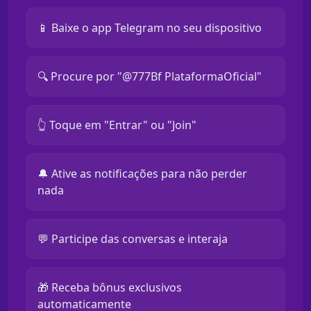
📱 Baixe o app Telegram no seu dispositivo
🔍 Procure por "@777Bf PlataformaOficial"
👆 Toque em "Entrar" ou "Join"
🔔 Ative as notificações para não perder
nada
💬 Participe das conversas e interaja
🎁 Receba bônus exclusivos
automaticamente