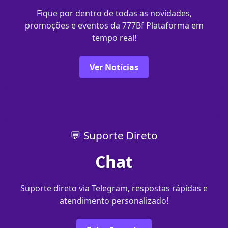
Fique por dentro de todas as novidades,
promoções e eventos da 777Bf Plataforma em
tempo real!
Ver Notícias
💬 Suporte Direto
Chat
Suporte direto via Telegram, respostas rápidas e
atendimento personalizado!