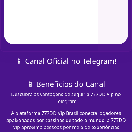
📱 Canal Oficial no Telegram!
📱 Benefícios do Canal
Descubra as vantagens de seguir a 777DD Vip no
Telegram
A plataforma 777DD Vip Brasil conecta jogadores
apaixonados por cassinos de todo o mundo; a 777DD
Vip aproxima pessoas por meio de experiências