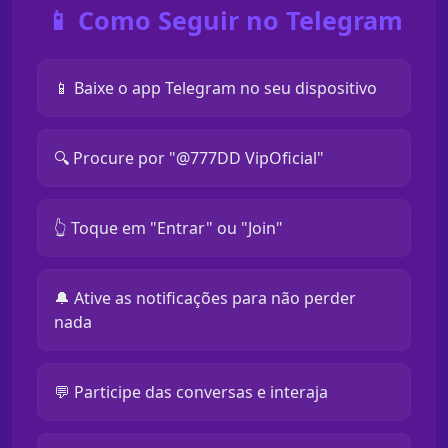
📱 Como Seguir no Telegram
📱 Baixe o app Telegram no seu dispositivo
🔍 Procure por "@777DD VipOficial"
👆 Toque em "Entrar" ou "Join"
🔔 Ative as notificações para não perder
nada
💬 Participe das conversas e interaja