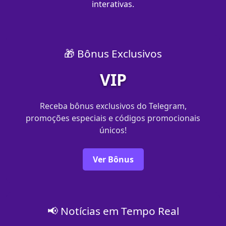
interativas.
🎁 Bônus Exclusivos
VIP
Receba bônus exclusivos do Telegram,
promoções especiais e códigos promocionais
únicos!
Ver Bônus
📢 Notícias em Tempo Real