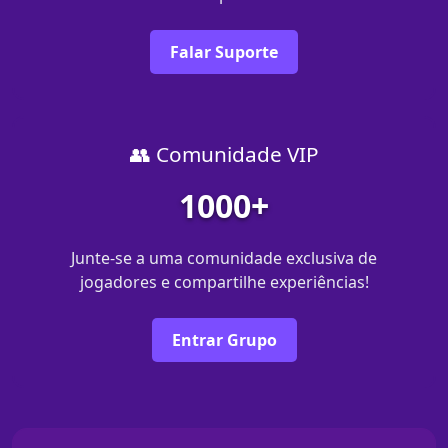
Falar Suporte
👥 Comunidade VIP
1000+
Junte-se a uma comunidade exclusiva de
jogadores e compartilhe experiências!
Entrar Grupo