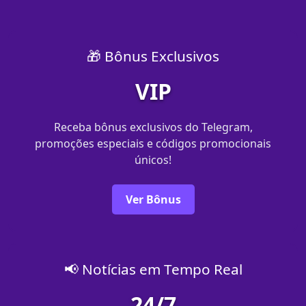
🎁 Bônus Exclusivos
VIP
Receba bônus exclusivos do Telegram,
promoções especiais e códigos promocionais
únicos!
Ver Bônus
📢 Notícias em Tempo Real
24/7