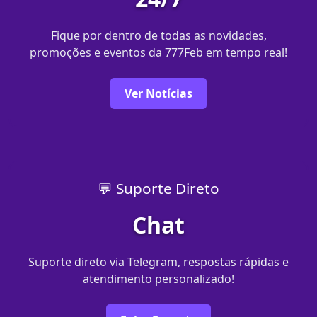
Fique por dentro de todas as novidades,
promoções e eventos da 777Feb em tempo real!
Ver Notícias
💬 Suporte Direto
Chat
Suporte direto via Telegram, respostas rápidas e
atendimento personalizado!