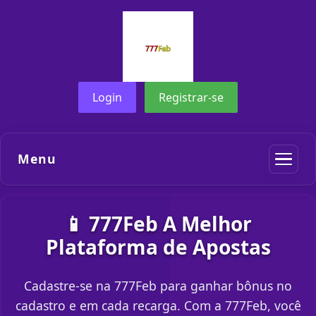
Login
Registrar-se
Menu
📱 777Feb A Melhor
Plataforma de Apostas
Cadastre-se na 777Feb para ganhar bônus no
cadastro e em cada recarga. Com a 777Feb, você