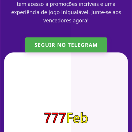
tem acesso a promoções incríveis e uma
experiência de jogo inigualável. Junte-se aos
vencedores agora!
SEGUIR NO TELEGRAM