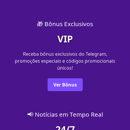
🎁 Bônus Exclusivos
VIP
Receba bônus exclusivos do Telegram,
promoções especiais e códigos promocionais
únicos!
Ver Bônus
📢 Notícias em Tempo Real
24/7