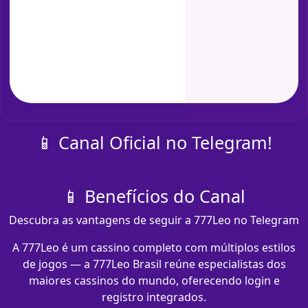
📱 Canal Oficial no Telegram!
📱 Benefícios do Canal
Descubra as vantagens de seguir a 777Leo no Telegram
A 777Leo é um cassino completo com múltiplos estilos
de jogos — a 777Leo Brasil reúne especialistas dos
maiores cassinos do mundo, oferecendo login e
registro integrados.