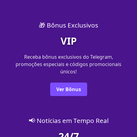
🎁 Bônus Exclusivos
VIP
Receba bônus exclusivos do Telegram,
promoções especiais e códigos promocionais
únicos!
Ver Bônus
📢 Notícias em Tempo Real
24/7