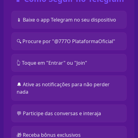
📱 Baixe o app Telegram no seu dispositivo
🔍 Procure por "@777O PlataformaOficial"
👆 Toque em "Entrar" ou "Join"
🔔 Ative as notificações para não perder
nada
💬 Participe das conversas e interaja
🎁 Receba bônus exclusivos