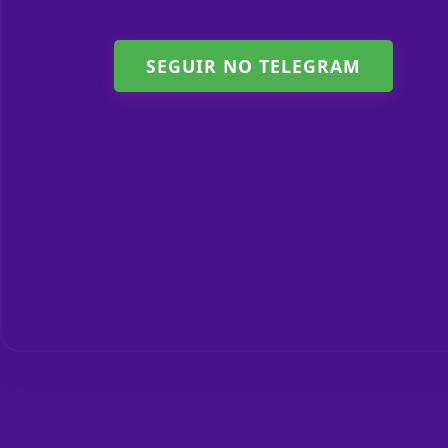
SEGUIR NO TELEGRAM