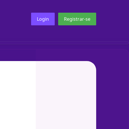
Login
Registrar-se