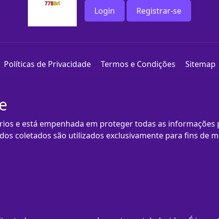
Login
Registrar-se
Políticas de Privacidade
Termos e Condições
Sitemap
de
uários e está empenhada em proteger todas as informações 
os coletados são utilizados exclusivamente para fins de m