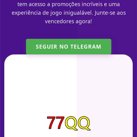
tem acesso a promoções incríveis e uma
experiência de jogo inigualável. Junte-se aos
vencedores agora!
SEGUIR NO TELEGRAM