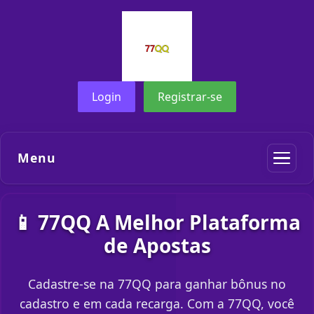
Login
Registrar-se
Menu
📱 77QQ A Melhor Plataforma
de Apostas
Cadastre-se na 77QQ para ganhar bônus no
cadastro e em cada recarga. Com a 77QQ, você