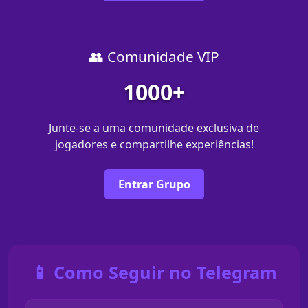
👥 Comunidade VIP
1000+
Junte-se a uma comunidade exclusiva de
jogadores e compartilhe experiências!
Entrar Grupo
📱 Como Seguir no Telegram