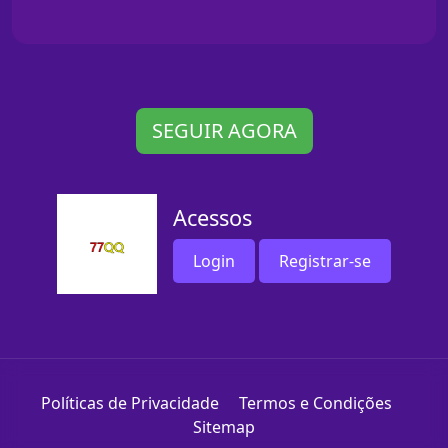
SEGUIR AGORA
Acessos
Login
Registrar-se
Políticas de Privacidade
Termos e Condições
Sitemap