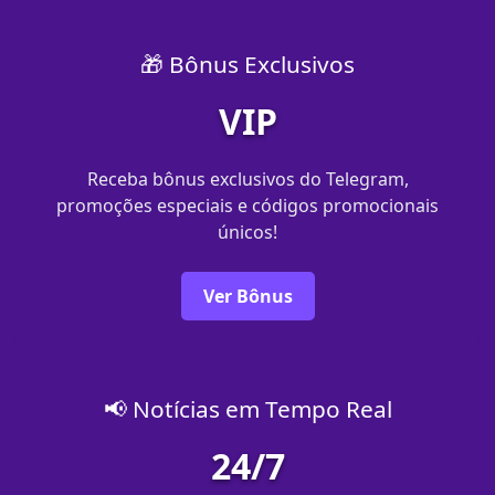
🎁 Bônus Exclusivos
VIP
Receba bônus exclusivos do Telegram,
promoções especiais e códigos promocionais
únicos!
Ver Bônus
📢 Notícias em Tempo Real
24/7