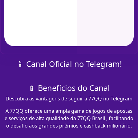
📱 Canal Oficial no Telegram!
📱 Benefícios do Canal
Descubra as vantagens de seguir a 77QQ no Telegram
A 77QQ oferece uma ampla gama de jogos de apostas
e serviços de alta qualidade da 77QQ Brasil , facilitando
o desafio aos grandes prêmios e cashback milionário.