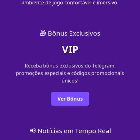
ambiente de jogo confortável e imersivo.
🎁 Bônus Exclusivos
VIP
Receba bônus exclusivos do Telegram,
promoções especiais e códigos promocionais
únicos!
Ver Bônus
📢 Notícias em Tempo Real