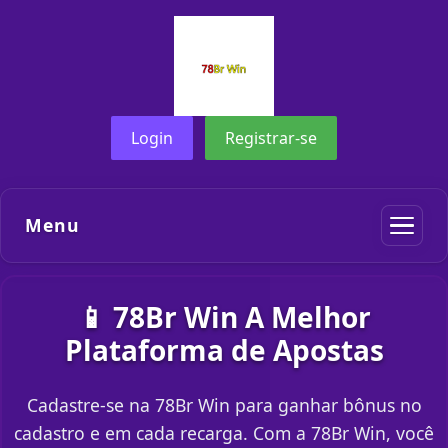
Login
Registrar-se
Menu
📱 78Br Win A Melhor
Plataforma de Apostas
Cadastre-se na 78Br Win para ganhar bônus no
cadastro e em cada recarga. Com a 78Br Win, você