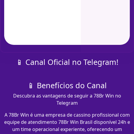
📱 Canal Oficial no Telegram!
📱 Benefícios do Canal
Descubra as vantagens de seguir a 78Br Win no
Telegram
A 78Br Win é uma empresa de cassino profissional com
equipe de atendimento 78Br Win Brasil disponível 24h e
um time operacional experiente, oferecendo um