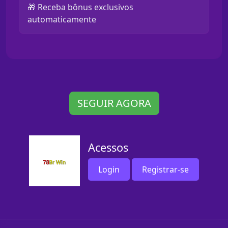
🎁 Receba bônus exclusivos
automaticamente
SEGUIR AGORA
Acessos
Login
Registrar-se