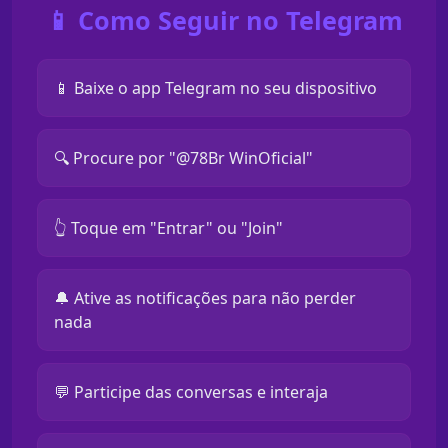
📱 Como Seguir no Telegram
📱 Baixe o app Telegram no seu dispositivo
🔍 Procure por "@78Br WinOficial"
👆 Toque em "Entrar" ou "Join"
🔔 Ative as notificações para não perder
nada
💬 Participe das conversas e interaja