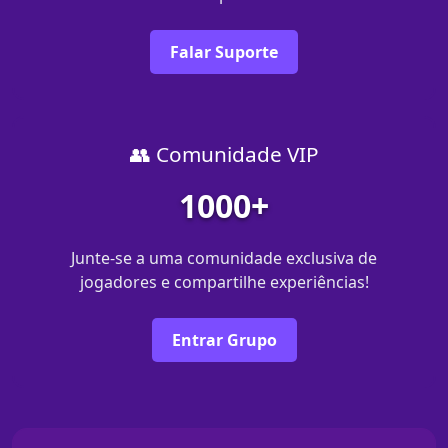
Falar Suporte
👥 Comunidade VIP
1000+
Junte-se a uma comunidade exclusiva de
jogadores e compartilhe experiências!
Entrar Grupo