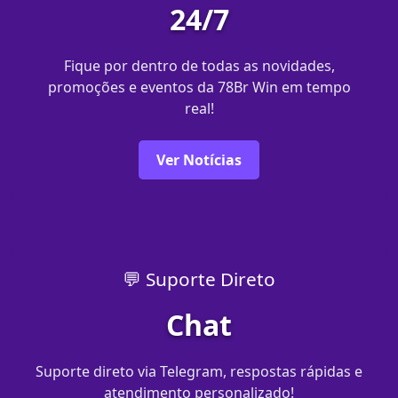
24/7
Fique por dentro de todas as novidades,
promoções e eventos da 78Br Win em tempo
real!
Ver Notícias
💬 Suporte Direto
Chat
Suporte direto via Telegram, respostas rápidas e
atendimento personalizado!