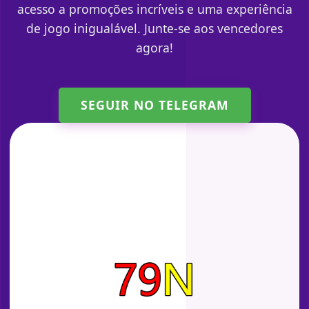
acesso a promoções incríveis e uma experiência
de jogo inigualável. Junte-se aos vencedores
agora!
SEGUIR NO TELEGRAM