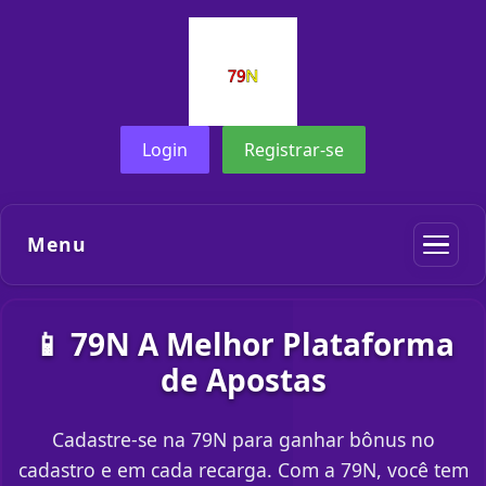
Login
Registrar-se
Menu
📱 79N A Melhor Plataforma
de Apostas
Cadastre-se na 79N para ganhar bônus no
cadastro e em cada recarga. Com a 79N, você tem